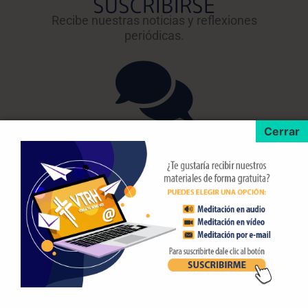
SUSCRIBIRSE
Recibe nuestras noticias y reflexiones
periódicas.
TESTIMONIOS
Muchas personas tienen algo que decir
sobre este ministerio.
INTERCESIÓN
Únete a nuestro equipo de intercesión y
oración.