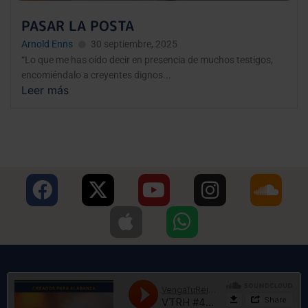
PASAR LA POSTA
Arnold Enns
30 septiembre, 2025
“Lo que me has oído decir en presencia de muchos testigos,
encomiéndalo a creyentes dignos...
Leer más
F
X
A
Y
W
I
S
a
-
p
o
h
n
o
c
t
p
u
a
s
u
e
w
l
t
t
t
n
b
i
e
u
s
a
d
o
t
b
a
g
c
o
t
e
p
r
l