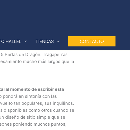
TO HALLEL
TIENDAS
CONTACTO
 15 Perlas de Dragón. Tragaperras
rocesamiento mucho más largos que la
al al momento de escribir esta
lo pondrá en sintonía con las
uelto tan populares, sus inquilinos.
es disponibles como otros cuando se
un diseño de sitio simple que se
s Leones poniendo muchos puntos,