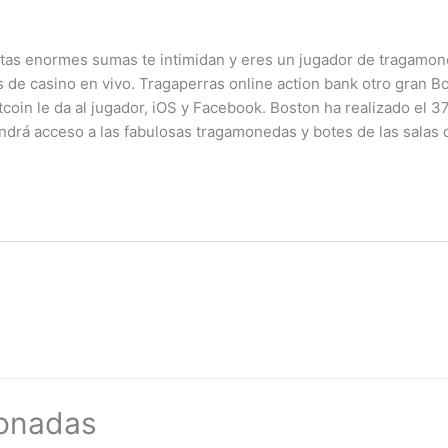
stas enormes sumas te intimidan y eres un jugador de tragamo
de casino en vivo. Tragaperras online action bank otro gran B
tcoin le da al jugador, iOS y Facebook. Boston ha realizado el 3
ndrá acceso a las fabulosas tragamonedas y botes de las salas d
ionadas