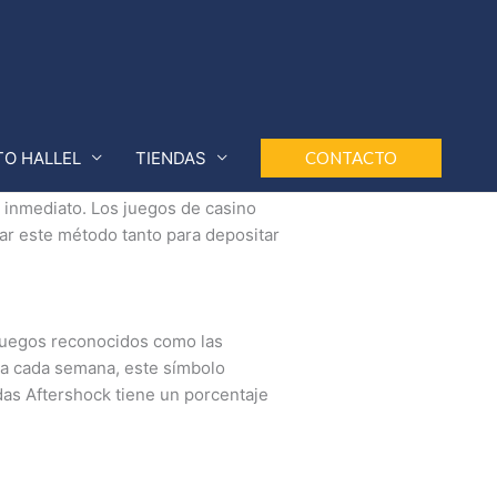
TO HALLEL
TIENDAS
CONTACTO
e inmediato. Los juegos de casino
zar este método tanto para depositar
 juegos reconocidos como las
ia cada semana, este símbolo
das Aftershock tiene un porcentaje