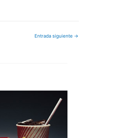
Entrada siguiente
→